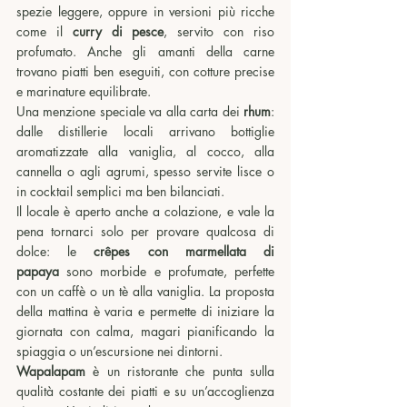
spezie leggere, oppure in versioni più ricche 
come il 
curry di pesce
, servito con riso 
profumato. Anche gli amanti della carne 
trovano piatti ben eseguiti, con cotture precise 
e marinature equilibrate.
Una menzione speciale va alla carta dei 
rhum
: 
dalle distillerie locali arrivano bottiglie 
aromatizzate alla vaniglia, al cocco, alla 
cannella o agli agrumi, spesso servite lisce o 
in cocktail semplici ma ben bilanciati.
Il locale è aperto anche a colazione, e vale la 
pena tornarci solo per provare qualcosa di 
dolce: le 
crêpes con marmellata di 
papaya
 sono morbide e profumate, perfette 
con un caffè o un tè alla vaniglia. La proposta 
della mattina è varia e permette di iniziare la 
giornata con calma, magari pianificando la 
spiaggia o un’escursione nei dintorni.
Wapalapam 
è un ristorante che punta sulla 
qualità costante dei piatti e su un’accoglienza 