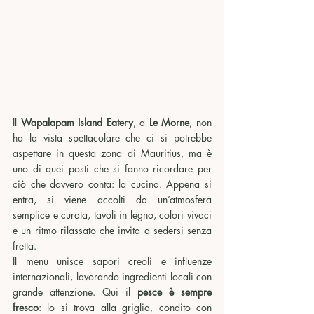
Il 
Wapalapam Island Eatery
, a 
Le Morne
, non 
ha la vista spettacolare che ci si potrebbe 
aspettare in questa zona di Mauritius, ma è 
uno di quei posti che si fanno ricordare per 
ciò che davvero conta: la cucina. Appena si 
entra, si viene accolti da un’atmosfera 
semplice e curata, tavoli in legno, colori vivaci 
e un ritmo rilassato che invita a sedersi senza 
fretta.
Il menu unisce sapori creoli e influenze 
internazionali, lavorando ingredienti locali con 
grande attenzione. Qui il 
pesce è sempre 
fresco
: lo si trova alla griglia, condito con 