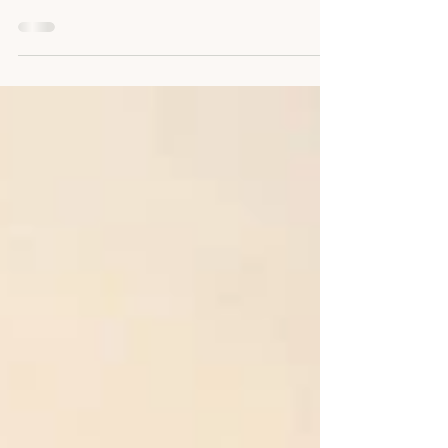
Mauritius non è solo una destinazione, è
un’esperienza che entra piano, senza
clamore, e resta dentro. Un’isola che va
vissuta con curiosità, rispetto e voglia di
andare oltre le apparenze. È lì, lontano dai
percorsi più battuti, che Mauritius regala il
meglio di sé.