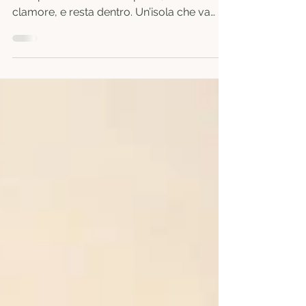
di Mauritius
Mauritius non è solo una destinazione, è
un’esperienza che entra piano, senza
clamore, e resta dentro. Un’isola che va
vissuta con curiosità, rispetto e voglia di
andare oltre le apparenze. È lì, lontano dai
percorsi più battuti, che Mauritius regala il
meglio di sé.