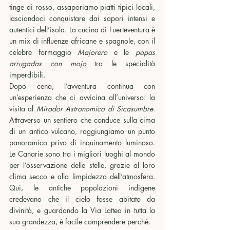
tinge di rosso, assaporiamo piatti tipici locali, 
lasciandoci conquistare dai sapori intensi e 
autentici dell’isola. La cucina di Fuerteventura è 
un mix di influenze africane e spagnole, con il 
celebre formaggio 
Majorero 
e le 
papas 
arrugadas con mojo
 tra le specialità 
imperdibili.
Dopo cena, l’avventura continua con 
un’esperienza che ci avvicina all’universo: la 
visita al 
Mirador Astronomico di Sicasumbre
. 
Attraverso un sentiero che conduce sulla cima 
di un antico vulcano, raggiungiamo un punto 
panoramico privo di inquinamento luminoso. 
Le Canarie sono tra i migliori luoghi al mondo 
per l’osservazione delle stelle, grazie al loro 
clima secco e alla limpidezza dell’atmosfera. 
Qui, le antiche popolazioni indigene 
credevano che il cielo fosse abitato da 
divinità, e guardando la Via Lattea in tutta la 
sua grandezza, è facile comprendere perché.