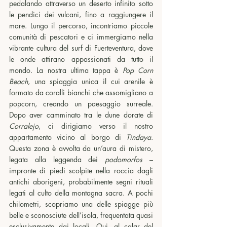
pedalando attraverso un deserto infinito sotto 
le pendici dei vulcani, fino a raggiungere il 
mare. Lungo il percorso, incontriamo piccole 
comunità di pescatori e ci immergiamo nella 
vibrante cultura del surf di Fuerteventura, dove 
le onde attirano appassionati da tutto il 
mondo. La nostra ultima tappa è 
Pop Corn 
Beach
, una spiaggia unica il cui arenile è 
formato da coralli bianchi che assomigliano a 
popcorn, creando un paesaggio surreale. 
Dopo aver camminato tra le dune dorate di 
Corralejo
, ci dirigiamo verso il nostro 
appartamento vicino al borgo di 
Tindaya
. 
Questa zona è avvolta da un’aura di mistero, 
legata alla leggenda dei 
podomorfos 
– 
impronte di piedi scolpite nella roccia dagli 
antichi aborigeni, probabilmente segni rituali 
legati al culto della montagna sacra. A pochi 
chilometri, scopriamo una delle spiagge più 
belle e sconosciute dell’isola, frequentata quasi 
esclusivamente dai locali. Qui, al calar del 