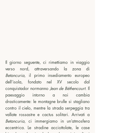
Il giorno seguente, ci rimettiamo in viaggio 
verso nord, attraversando la zona di 
Betancuria
, il primo insediamento europeo 
dell’isola, fondato nel XV secolo dal 
conquistador normanno 
Jean de Béthencourt.
 Il 
paesaggio intorno a noi cambia 
drasticamente: le montagne brulle si stagliano 
contro il cielo, mentre la strada serpeggia tra 
vallate rossastre e cactus solitari. Arrivati a 
Betancuria
, ci immergiamo in un’atmosfera 
eccentrica. Le stradine acciottolate, le case 