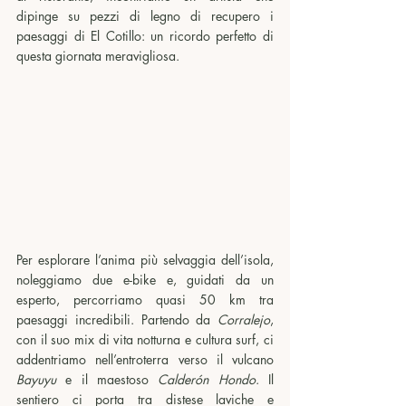
dipinge su pezzi di legno di recupero i 
paesaggi di El Cotillo: un ricordo perfetto di 
questa giornata meravigliosa.
Per esplorare l’anima più selvaggia dell’isola, 
noleggiamo due e-bike e, guidati da un 
esperto, percorriamo quasi 50 km tra 
paesaggi incredibili. Partendo da 
Corralejo
, 
con il suo mix di vita notturna e cultura surf, ci 
addentriamo nell’entroterra verso il vulcano 
Bayuyu 
e il maestoso 
Calderón Hondo
. Il 
sentiero ci porta tra distese laviche e 