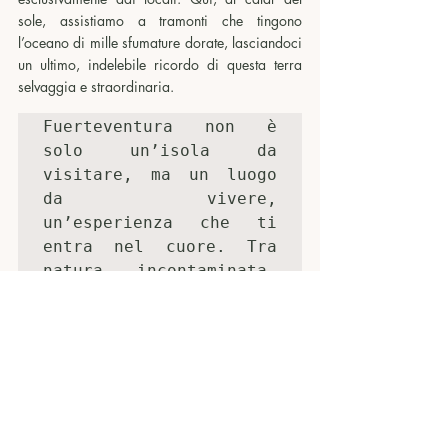
sole, assistiamo a tramonti che tingono 
l’oceano di mille sfumature dorate, lasciandoci 
un ultimo, indelebile ricordo di questa terra 
selvaggia e straordinaria.
Fuerteventura non è 
solo un’isola da 
visitare, ma un luogo 
da vivere, 
un’esperienza che ti 
entra nel cuore. Tra 
natura incontaminata, 
storia antica e cieli 
infiniti, ci insegna a 
rallentare e a 
riscoprire la bellezza 
autentica del mondo.