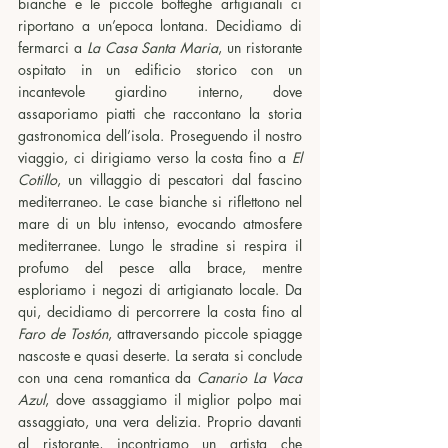
bianche e le piccole botteghe artigianali ci 
riportano a un’epoca lontana. Decidiamo di 
fermarci a 
La Casa Santa Maria
, un ristorante 
ospitato in un edificio storico con un 
incantevole giardino interno, dove 
assaporiamo piatti che raccontano la storia 
gastronomica dell’isola. Proseguendo il nostro 
viaggio, ci dirigiamo verso la costa fino a 
El 
Cotillo
, un villaggio di pescatori dal fascino 
mediterraneo. Le case bianche si riflettono nel 
mare di un blu intenso, evocando atmosfere 
mediterranee. Lungo le stradine si respira il 
profumo del pesce alla brace, mentre 
esploriamo i negozi di artigianato locale. Da 
qui, decidiamo di percorrere la costa fino al 
Faro de Tostón
, attraversando piccole spiagge 
nascoste e quasi deserte. La serata si conclude 
con una cena romantica da 
Canario La Vaca 
Azul
, dove assaggiamo il miglior polpo mai 
assaggiato, una vera delizia. Proprio davanti 
al ristorante, incontriamo un artista che 