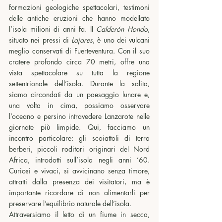
formazioni geologiche spettacolari, testimoni 
delle antiche eruzioni che hanno modellato 
l’isola milioni di anni fa. Il 
Calderón Hondo
, 
situato nei pressi di 
Lajares
, è uno dei vulcani 
meglio conservati di Fuerteventura. Con il suo 
cratere profondo circa 70 metri, offre una 
vista spettacolare su tutta la regione 
settentrionale dell’isola. Durante la salita, 
siamo circondati da un paesaggio lunare e, 
una volta in cima, possiamo osservare 
l’oceano e persino intravedere Lanzarote nelle 
giornate più limpide. Qui, facciamo un 
incontro particolare: gli scoiattoli di terra 
berberi, piccoli roditori originari del Nord 
Africa, introdotti sull’isola negli anni ’60. 
Curiosi e vivaci, si avvicinano senza timore, 
attratti dalla presenza dei visitatori, ma è 
importante ricordare di non alimentarli per 
preservare l’equilibrio naturale dell’isola.
Attraversiamo il letto di un fiume in secca, 