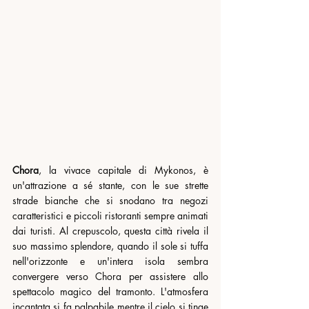
Chora
, la vivace capitale di Mykonos, è 
un'attrazione a sé stante, con le sue strette 
strade bianche che si snodano tra negozi 
caratteristici e piccoli ristoranti sempre animati 
dai turisti. Al crepuscolo, questa città rivela il 
suo massimo splendore, quando il sole si tuffa 
nell'orizzonte e un'intera isola sembra 
convergere verso Chora per assistere allo 
spettacolo magico del tramonto. L'atmosfera 
incantata si fa palpabile mentre il cielo si tinge 