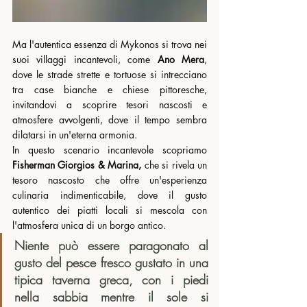
Ma l'autentica essenza di Mykonos si trova nei 
suoi villaggi incantevoli, come 
Ano Mera
, 
dove le strade strette e tortuose si intrecciano 
tra case bianche e chiese pittoresche, 
invitandovi a scoprire tesori nascosti e 
atmosfere avvolgenti, dove il tempo sembra 
dilatarsi in un'eterna armonia. 
In questo scenario incantevole scopriamo 
Fisherman Giorgios & Marina,
 che si rivela un 
tesoro nascosto che offre un'esperienza 
culinaria indimenticabile, dove il gusto 
autentico dei piatti locali si mescola con 
l'atmosfera unica di un borgo antico.
Niente può essere paragonato al 
gusto del pesce fresco gustato in una 
tipica taverna greca, con i piedi 
nella sabbia mentre il sole si 