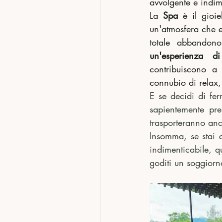
avvolgente e indim
La 
Spa 
è il gioi
un'atmosfera che ev
un'esperienza d
contribuiscono a 
connubio di relax, 
E se decidi di fer
sapientemente pre
trasporteranno anc
Insomma, se stai c
indimenticabile, qu
goditi un soggiorno