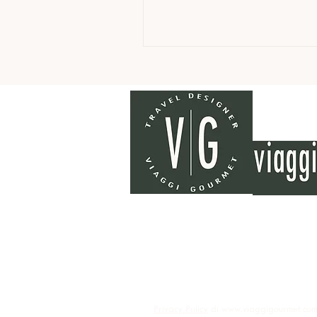
L'Orangerie: Un Viaggio
Gastronomico Memorabile
Privacy Policy
di
www.viaggigourmet.co