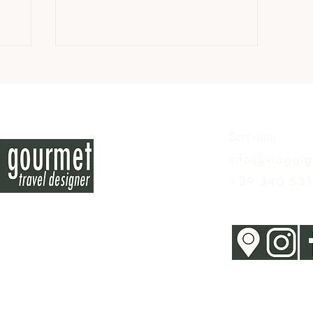
Scrivimi!
info@viaggig
Hochzirm: Rifugio tra le Dolomiti
+39 340 531
m
Iscriviti alla ne