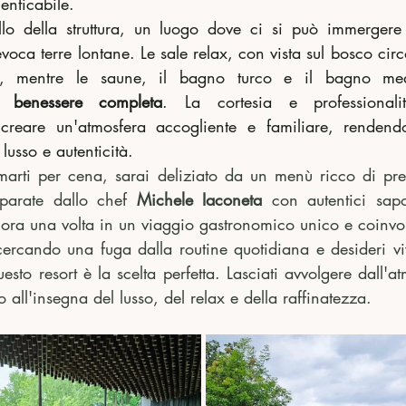
enticabile.
ello della struttura, un luogo dove ci si può immergere
oca terre lontane. Le sale relax, con vista sul bosco circo
i benessere completa
. La cortesia e professionali
creare un'atmosfera accogliente e familiare, rendend
lusso e autenticità.
marti per cena, sarai deliziato da un menù ricco di prel
parate dallo chef 
Michele Iaconeta 
con autentici sapor
ora una volta in un viaggio gastronomico unico e coinvo
ercando una fuga dalla routine quotidiana e desideri vi
esto resort è la scelta perfetta. Lasciati avvolgere dall'at
 all'insegna del lusso, del relax e della raffinatezza.