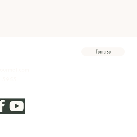
Torna su
ourmet.com
 5955
wsletter per non perdere gli