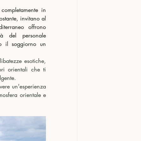
 completamente in 
stante, invitano al 
totale abbandono, mentre le saune, il bagno turco e il bagno mediterraneo offrono 
tà del personale 
o il soggiorno un 
ibatezze esotiche, 
i orientali che ti 
lgente.
vere un'esperienza 
mosfera orientale e 