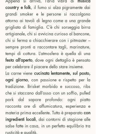
Appena si arriva, l’aria vibra di 
musica 
country e folk
, il fumo si alza pigramente dai 
grandi smoker e le persone si raccolgono 
attorno ai tavoli di legno come a una grande 
grigliata di famiglia. C’è chi sorseggia birra 
artigianale, chi si avvicina curioso al bancone, 
chi si ferma a chiacchierare con i pitmaster – 
sempre pronti a raccontare tagli, marinature, 
tempi di cottura. L’atmosfera è quella di una 
festa all’aperto
, dove ogni dettaglio è pensato 
per celebrare il piacere dello stare insieme.
La carne viene 
cucinata lentamente, sul posto, 
ogni giorno
, con passione e rispetto per la 
tradizione. Brisket morbido e succoso, ribs 
che si staccano dall’osso con un soffio, pulled 
pork dal sapore profondo: ogni piatto 
racconta ore di affumicatura, esperienza e 
materia prima eccellente. Tutto è preparato 
con 
ingredienti locali
, dai contorni di stagione alle 
salse fatte in casa, in un perfetto equilibrio tra 
rusticità e qualità.