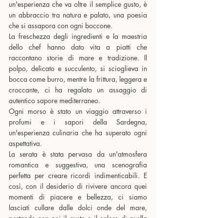
un'esperienza che va oltre il semplice gusto, è 
un abbraccio tra natura e palato, una poesia 
che si assapora con ogni boccone.
La freschezza degli ingredienti e la maestria 
dello chef hanno dato vita a piatti che 
raccontano storie di mare e tradizione. Il 
polpo, delicato e succulento, si scioglieva in 
bocca come burro, mentre la frittura, leggera e 
croccante, ci ha regalato un assaggio di 
autentico sapore mediterraneo.
Ogni morso è stato un viaggio attraverso i 
profumi e i sapori della Sardegna, 
un'esperienza culinaria che ha superato ogni 
aspettativa. 
La serata è stata pervasa da un'atmosfera 
romantica e suggestiva, una scenografia 
perfetta per creare ricordi indimenticabili. E 
così, con il desiderio di rivivere ancora quei 
momenti di piacere e bellezza, ci siamo 
lasciati cullare dalle dolci onde del mare, 